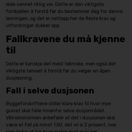
lede vannet riktig vei. Dette er den viktigste
forskjellen å forstå før du bestemmer deg for denne
løsningen, og det er nettopp her de fleste krav og
utfordringer dukker opp.
Fallkravene du må kjenne
til
Dette er kanskje det mest tekniske, men også det
viktigste temaet å forstå før du velger en åpen
dusjløsning.
Fall i selve dusjsonen
Byggeforskriftene stiller klare krav til hvor mye
gulvet skal falle innenfor selve dusjområdet.
Våtromsnormen anbefaler at det i dusjsonen skal
være et fall på minst 1:50, det vil si 2 prosent, noe
som betyr at for hver meter med gulv bør