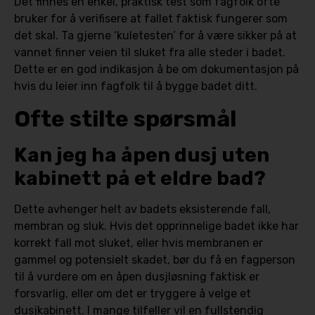
Det finnes en enkel, praktisk test som fagfolk ofte
bruker for å verifisere at fallet faktisk fungerer som
det skal. Ta gjerne ‘kuletesten’ for å være sikker på at
vannet finner veien til sluket fra alle steder i badet.
Dette er en god indikasjon å be om dokumentasjon på
hvis du leier inn fagfolk til å bygge badet ditt.
Ofte stilte spørsmål
Kan jeg ha åpen dusj uten
kabinett på et eldre bad?
Dette avhenger helt av badets eksisterende fall,
membran og sluk. Hvis det opprinnelige badet ikke har
korrekt fall mot sluket, eller hvis membranen er
gammel og potensielt skadet, bør du få en fagperson
til å vurdere om en åpen dusjløsning faktisk er
forsvarlig, eller om det er tryggere å velge et
dusjkabinett. I mange tilfeller vil en fullstendig