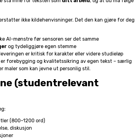
ne stå inne for teksten som
ditt arbeid
, og at du må følge
erstatter ikke kildehenvisninger. Det den kan gjøre for deg
ke AI-mønstre før sensoren ser det samme
ger
og tydeliggjøre egen stemme
everingen er kritisk for karakter eller videre studieløp
 er forebygging og kvalitetssikring av egen tekst – særlig
er maler som kan jevne ut personlig stil.
yene (studentrelevant
eg:
itler (800–1200 ord)
lse, diskusjon
sjoner