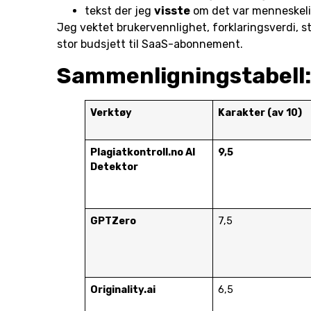
tekst der jeg
visste
om det var menneskelig 
Jeg vektet brukervennlighet, forklaringsverdi, st
stor budsjett til SaaS-abonnement.
Sammenligningstabell: 
Verktøy
Karakter (av 10)
Plagiatkontroll.no AI
9,5
Detektor
GPTZero
7,5
Originality.ai
6,5