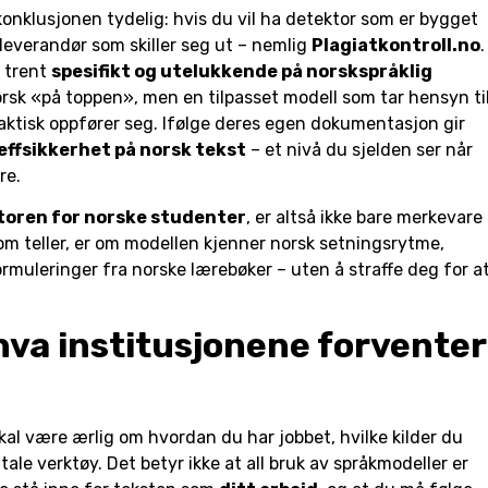
nklusjonen tydelig: hvis du vil ha detektor som er bygget
 leverandør som skiller seg ut – nemlig
Plagiatkontroll.no
.
, trent
spesifikt og utelukkende på norskspråklig
orsk «på toppen», men en tilpasset modell som tar hensyn ti
ktisk oppfører seg. Ifølge deres egen dokumentasjon gir
effsikkerhet på norsk tekst
– et nivå du sjelden ser når
re.
toren for norske studenter
, er altså ikke bare merkevare
om teller, er om modellen kjenner norsk setningsrytme,
ormuleringer fra norske lærebøker – uten å straffe deg for a
hva institusjonene forventer
kal være ærlig om hvordan du har jobbet, hvilke kilder du
itale verktøy. Det betyr ikke at all bruk av språkmodeller er