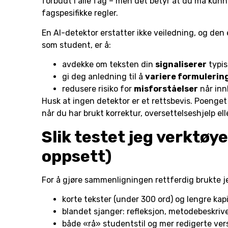
forbudt i alle fag – men det betyr at du må kun
fagspesifikke regler.
En AI-detektor erstatter ikke veiledning, og den 
som student, er å:
avdekke om teksten din
signaliserer
typis
gi deg anledning til å
variere formulerin
redusere risiko for
misforståelser
når innl
Husk at ingen detektor er et rettsbevis. Poenget
når du har brukt korrektur, oversettelseshjelp ell
Slik testet jeg verktø
oppsett)
For å gjøre sammenligningen rettferdig brukte j
korte tekster (under 300 ord) og lengre kap
blandet sjanger: refleksjon, metodebeskrive
både «rå» studentstil og mer redigerte ver