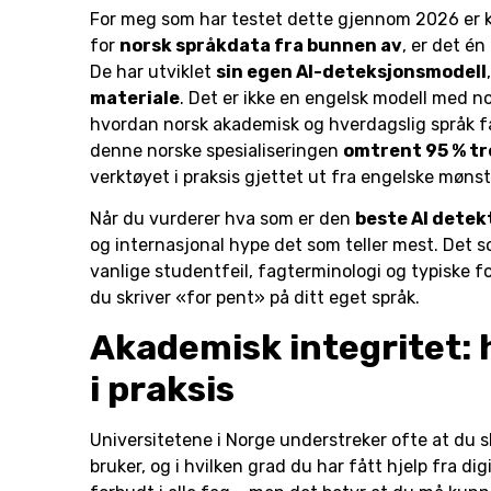
For meg som har testet dette gjennom 2026 er ko
for
norsk språkdata fra bunnen av
, er det én
De har utviklet
sin egen AI-deteksjonsmodell
materiale
. Det er ikke en engelsk modell med n
hvordan norsk akademisk og hverdagslig språk fa
denne norske spesialiseringen
omtrent 95 % tr
verktøyet i praksis gjettet ut fra engelske mønst
Når du vurderer hva som er den
beste AI detek
og internasjonal hype det som teller mest. Det s
vanlige studentfeil, fagterminologi og typiske f
du skriver «for pent» på ditt eget språk.
Akademisk integritet: 
i praksis
Universitetene i Norge understreker ofte at du s
bruker, og i hvilken grad du har fått hjelp fra dig