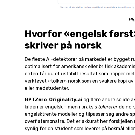
Pl
Hvorfor «engelsk først
skriver på norsk
De fleste AI-detektorer på markedet er bygget r
optimalisert for amerikansk eller britisk akademisk
enten får du et ustabilt resultat som hopper me
verktøyet «tolker» norsk som en svakere kopi av e
eller medstudenter.
GPTZero
,
Originality.ai
og flere andre solide 
kilden er engelsk – men i praksis
tolererer
de nor
engelsktrente modeller og tilpasser seg andre s
overflatemønstre. Det er akkurat her forskjellen 
synlig for en student som leverer på bokmål elle