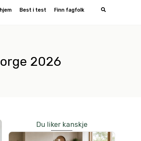
 hjem
Best i test
Finn fagfolk
 Norge 2026
Du liker kanskje