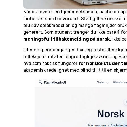
Når du leverer en hjemmeeksamen, bacheloroppga
innholdet som blir vurdert. Stadig flere norske 
bruk av språkmodeller, og mange fagmiljøer bruke
generert. Som student trenger du ikke bare å for
meningsfull tilbakemelding på norsk
, ikke b
I denne gjennomgangen har jeg testet flere kjen
refleksjonsnotater, lengre faglige avsnitt og «per
hva som faktisk fungerer for
norske studente
akademisk redelighet med blind tillit til en skjerm