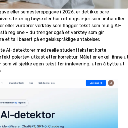
ve eller semesteroppgave i 2026, er det ikke bare
universiteter og høyskoler har retningslinjer som omhandler
r eller vurderer verktøy som flagger tekst som mulig AI-
stå reglene – du trenger også et verktøy som gir
are et tall basert på engelskspråklige antakelser.
te AI-detektorer med reelle studenttekster: korte
fekt polerte» utkast etter korrektur. Målet er enkel: finne u
r
som vil sjekke egen tekst før innlevering, uten å bytte ut
.