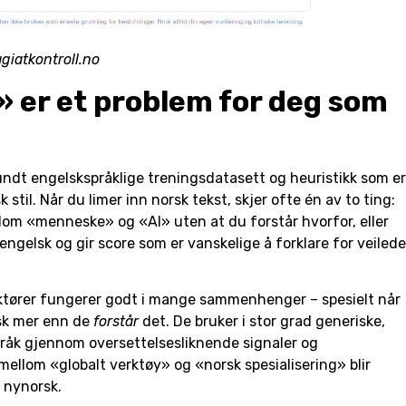
agiatkontroll.no
» er et problem for deg som
undt engelskspråklige treningsdatasett og heuristikk som er
 stil. Når du limer inn norsk tekst, skjer ofte én av to ting:
llom «menneske» og «AI» uten at du forstår hvorfor, eller
ngelsk og gir score som er vanskelige å forklare for veilede
aktører fungerer godt i mange sammenhenger – spesielt når
sk mer enn de
forstår
det. De bruker i stor grad generiske,
pråk gjennom oversettelsesliknende signaler og
mellom «globalt verktøy» og «norsk spesialisering» blir
r nynorsk.