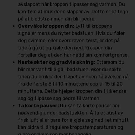
avslappet når kroppen tilpasser seg varmen. Du
kan føle at musklene slapper av. Dette er et tegn
på at blodstrømmen din blir bedre.
Overvåke kroppen din:
Lytt til kroppens
signaler mens du nyter badstuen. Hvis du føler
deg svimmel eller overdreven tørst, er det på
tide å gå ut og kjøle deg ned. Kroppen din
forteller deg at den har nådd sin komfortgrense.
Neste økter og gradvis økning:
Ettersom du
blir mer vant til å gå i badstuen, øker du sakte
tiden du bruker der. I løpet av noen få øvelser, gå
fra de første 5 til 10 minuttene opp til 15 til 20
minuttene. Dette hjelper kroppen din til å endre
seg og tilpasse seg bedre til varmen.
Ta korte pauser:
Du kan ta korte pauser om
nødvendig under badstuøkten. Å ta et pust av
frisk luft eller bare for å kjøle seg ned i et minutt
kan bidra til å regulere kroppstemperaturen og
gjøre opplevelsen mer behagelig.