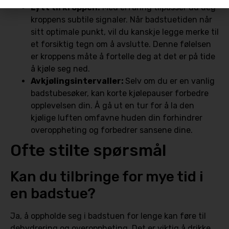
Lytt til kroppen:
Med erfaring tilpasser du deg
kroppens subtile signaler. Når badstuetiden når
sitt optimale punkt, vil du kanskje legge merke til
et forsiktig tegn om å avslutte. Denne følelsen
er kroppens måte å fortelle deg at det er på tide
å kjøle seg ned.
Avkjølingsintervaller:
Selv om du er en vanlig
badstubesøker, kan korte kjølepauser forbedre
opplevelsen din. Å gå ut en tur for å la den
kjølige luften omfavne huden din forhindrer
overoppheting og forbedrer sansene dine.
Ofte stilte spørsmål
Kan du tilbringe for mye tid i
en badstue?
Ja, å oppholde seg i badstuen for lenge kan føre til
dehydrering og overoppheting. Det er viktig å drikke