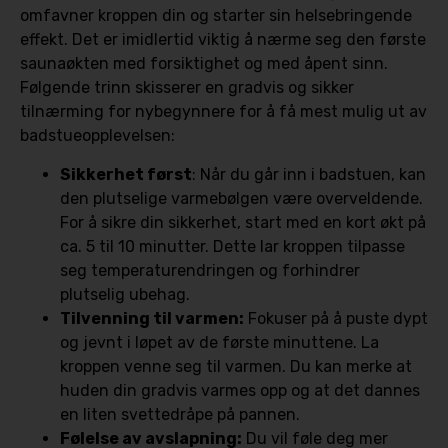
omfavner kroppen din og starter sin helsebringende
effekt. Det er imidlertid viktig å nærme seg den første
saunaøkten med forsiktighet og med åpent sinn.
Følgende trinn skisserer en gradvis og sikker
tilnærming for nybegynnere for å få mest mulig ut av
badstueopplevelsen:
Sikkerhet først
: Når du går inn i badstuen, kan
den plutselige varmebølgen være overveldende.
For å sikre din sikkerhet, start med en kort økt på
ca. 5 til 10 minutter. Dette lar kroppen tilpasse
seg temperaturendringen og forhindrer
plutselig ubehag.
Tilvenning til varmen:
Fokuser på å puste dypt
og jevnt i løpet av de første minuttene. La
kroppen venne seg til varmen. Du kan merke at
huden din gradvis varmes opp og at det dannes
en liten svettedråpe på pannen.
Følelse av avslapning:
Du vil føle deg mer