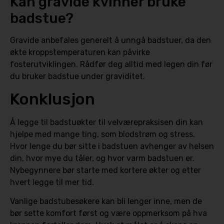
Kan gravide kvinner bruke
badstue?
Gravide anbefales generelt å unngå badstuer, da den
økte kroppstemperaturen kan påvirke
fosterutviklingen. Rådfør deg alltid med legen din før
du bruker badstue under graviditet.
Konklusjon
Å legge til badstuøkter til velværepraksisen din kan
hjelpe med mange ting, som blodstrøm og stress.
Hvor lenge du bør sitte i badstuen avhenger av helsen
din, hvor mye du tåler, og hvor varm badstuen er.
Nybegynnere bør starte med kortere økter og etter
hvert legge til mer tid.
Vanlige badstubesøkere kan bli lenger inne, men de
bør sette komfort først og være oppmerksom på hva