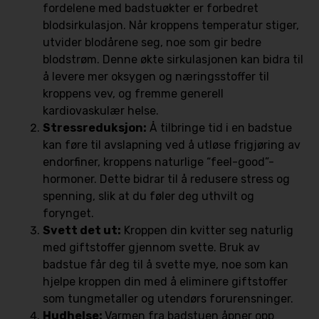
fordelene med badstuøkter er forbedret
blodsirkulasjon. Når kroppens temperatur stiger,
utvider blodårene seg, noe som gir bedre
blodstrøm. Denne økte sirkulasjonen kan bidra til
å levere mer oksygen og næringsstoffer til
kroppens vev, og fremme generell
kardiovaskulær helse.
Stressreduksjon:
Å tilbringe tid i en badstue
kan føre til avslapning ved å utløse frigjøring av
endorfiner, kroppens naturlige “feel-good”-
hormoner. Dette bidrar til å redusere stress og
spenning, slik at du føler deg uthvilt og
forynget.
Svett det ut:
Kroppen din kvitter seg naturlig
med giftstoffer gjennom svette. Bruk av
badstue får deg til å svette mye, noe som kan
hjelpe kroppen din med å eliminere giftstoffer
som tungmetaller og utendørs forurensninger.
Hudhelse:
Varmen fra badstuen åpner opp