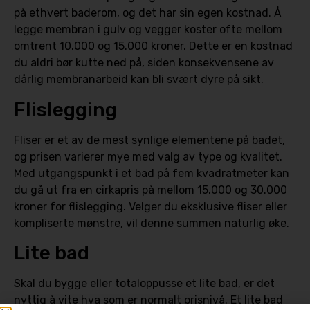
på ethvert baderom, og det har sin egen kostnad. Å
legge membran i gulv og vegger koster ofte mellom
omtrent 10.000 og 15.000 kroner. Dette er en kostnad
du aldri bør kutte ned på, siden konsekvensene av
dårlig membranarbeid kan bli svært dyre på sikt.
Flislegging
Fliser er et av de mest synlige elementene på badet,
og prisen varierer mye med valg av type og kvalitet.
Med utgangspunkt i et bad på fem kvadratmeter kan
du gå ut fra en cirkapris på mellom 15.000 og 30.000
kroner for flislegging. Velger du eksklusive fliser eller
kompliserte mønstre, vil denne summen naturlig øke.
Lite bad
Skal du bygge eller totaloppusse et lite bad, er det
nyttig å vite hva som er normalt prisnivå. Et lite bad