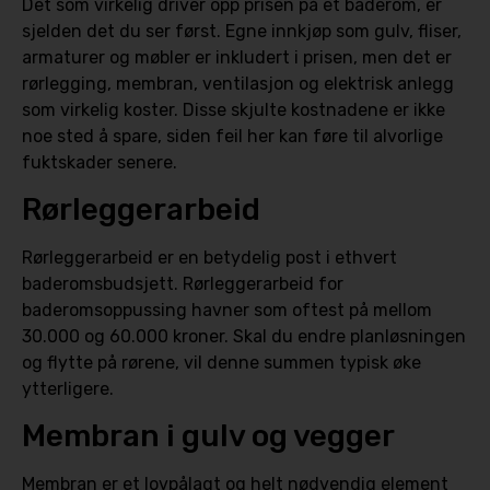
Det som virkelig driver opp prisen på et baderom, er
sjelden det du ser først. Egne innkjøp som gulv, fliser,
armaturer og møbler er inkludert i prisen, men det er
rørlegging, membran, ventilasjon og elektrisk anlegg
som virkelig koster. Disse skjulte kostnadene er ikke
noe sted å spare, siden feil her kan føre til alvorlige
fuktskader senere.
Rørleggerarbeid
Rørleggerarbeid er en betydelig post i ethvert
baderomsbudsjett. Rørleggerarbeid for
baderomsoppussing havner som oftest på mellom
30.000 og 60.000 kroner. Skal du endre planløsningen
og flytte på rørene, vil denne summen typisk øke
ytterligere.
Membran i gulv og vegger
Membran er et lovpålagt og helt nødvendig element