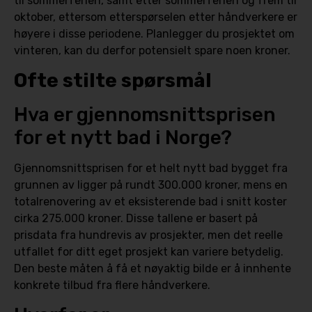
til sommerferien, samt etter sommerferien og frem til
oktober, ettersom etterspørselen etter håndverkere er
høyere i disse periodene. Planlegger du prosjektet om
vinteren, kan du derfor potensielt spare noen kroner.
Ofte stilte spørsmål
Hva er gjennomsnittsprisen
for et nytt bad i Norge?
Gjennomsnittsprisen for et helt nytt bad bygget fra
grunnen av ligger på rundt 300.000 kroner, mens en
totalrenovering av et eksisterende bad i snitt koster
cirka 275.000 kroner. Disse tallene er basert på
prisdata fra hundrevis av prosjekter, men det reelle
utfallet for ditt eget prosjekt kan variere betydelig.
Den beste måten å få et nøyaktig bilde er å innhente
konkrete tilbud fra flere håndverkere.