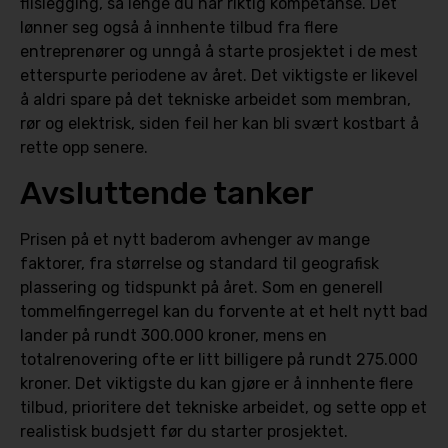
flislegging, så lenge du har riktig kompetanse. Det
lønner seg også å innhente tilbud fra flere
entreprenører og unngå å starte prosjektet i de mest
etterspurte periodene av året. Det viktigste er likevel
å aldri spare på det tekniske arbeidet som membran,
rør og elektrisk, siden feil her kan bli svært kostbart å
rette opp senere.
Avsluttende tanker
Prisen på et nytt baderom avhenger av mange
faktorer, fra størrelse og standard til geografisk
plassering og tidspunkt på året. Som en generell
tommelfingerregel kan du forvente at et helt nytt bad
lander på rundt 300.000 kroner, mens en
totalrenovering ofte er litt billigere på rundt 275.000
kroner. Det viktigste du kan gjøre er å innhente flere
tilbud, prioritere det tekniske arbeidet, og sette opp et
realistisk budsjett før du starter prosjektet.