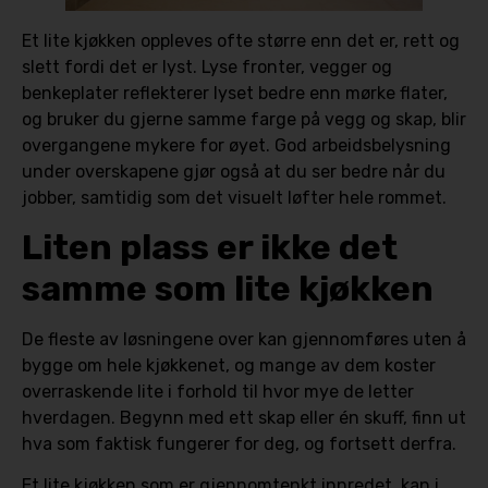
Et lite kjøkken oppleves ofte større enn det er, rett og
slett fordi det er lyst. Lyse fronter, vegger og
benkeplater reflekterer lyset bedre enn mørke flater,
og bruker du gjerne samme farge på vegg og skap, blir
overgangene mykere for øyet. God arbeidsbelysning
under overskapene gjør også at du ser bedre når du
jobber, samtidig som det visuelt løfter hele rommet.
Liten plass er ikke det
samme som lite kjøkken
De fleste av løsningene over kan gjennomføres uten å
bygge om hele kjøkkenet, og mange av dem koster
overraskende lite i forhold til hvor mye de letter
hverdagen. Begynn med ett skap eller én skuff, finn ut
hva som faktisk fungerer for deg, og fortsett derfra.
Et lite kjøkken som er gjennomtenkt innredet, kan i