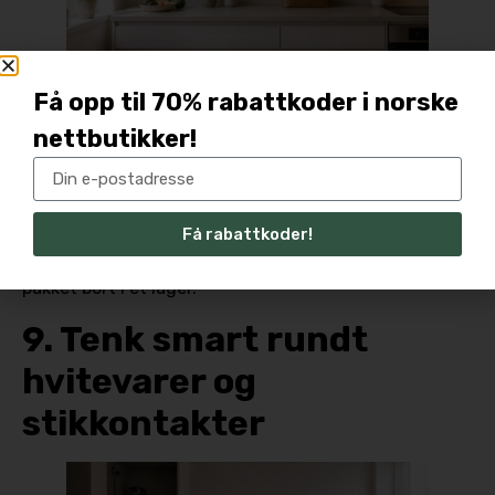
Få opp til 70% rabattkoder i norske
En oppbevaringstavle eller noen enkle kroker på
nettbutikker!
veggen er en rimelig og effektiv måte å frigjøre
skuffeplass på. Sleiver, sakser og kjøkkenhåndklær kan
henge synlig og lett tilgjengelig, mens skuffene under
Få rabattkoder!
får plass til alt annet. Dette gir også kjøkkenet et
personlig og levd preg, fremfor å se ut som det er
pakket bort i et lager.
9. Tenk smart rundt
hvitevarer og
stikkontakter