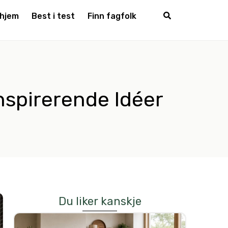
 hjem
Best i test
Finn fagfolk
nspirerende Idéer
Du liker kanskje