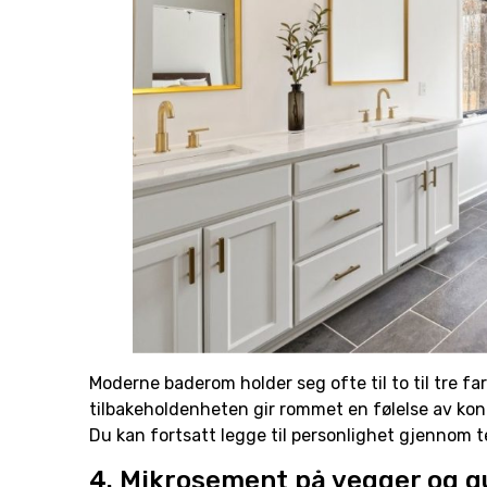
Moderne baderom holder seg ofte til to til tre f
tilbakeholdenheten gir rommet en følelse av kontr
Du kan fortsatt legge til personlighet gjennom te
4. Mikrosement på vegger og g